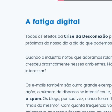
A fatiga digital
Todos os efeitos da
Crise da Desconexão
po
próximas do nosso dia a dia do que podemos
Quando a indústria notou que adoramos rolar
cresceu drasticamente nesses ambientes. Hoj
interessar?
Os e-mails também são outro grande exemplo
ação, o número de disparos se intensificou e,
o spam
. Os blogs, por sua vez, nunca fora
“mais do mesmo”. Com quanta frequência voc
aplacam suas dores e fazem nascer um inte