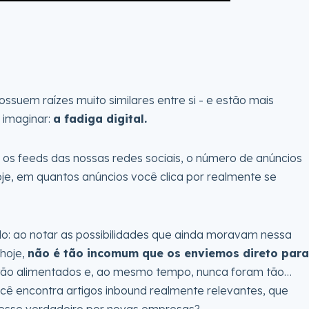
ssuem raízes muito similares entre si - e estão mais
 imaginar:
a fadiga digital.
 os feeds das nossas redes sociais, o número de anúncios
e, em quantos anúncios você clica por realmente se
: ao notar as possibilidades que ainda moravam nessa
 hoje,
não é tão incomum que os enviemos direto para
m tão alimentados e, ao mesmo tempo, nunca foram tão…
ê encontra artigos inbound realmente relevantes, que
resse verdadeiro por novas empresas?